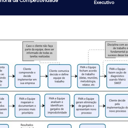
horia da Competitividade
Executivo
ação
(Consultoria)