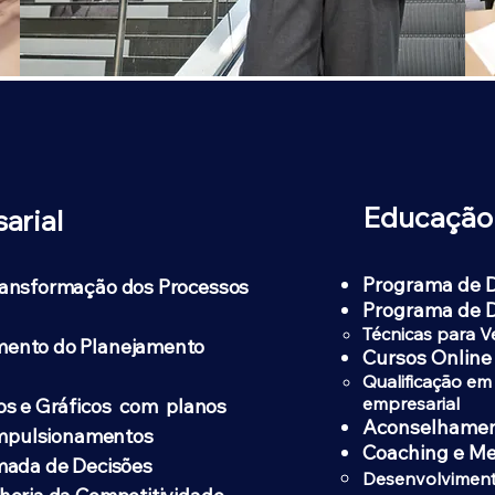
Educação
arial
Programa de D
ransformação dos Processos
Programa de 
Técnicas para V
ento do Planejamento
Cursos Online 
Qualificação em
empresarial​
os e Gráficos com planos
Aconselhamen
impulsionamentos
Coaching e Me
mada de Decisões
Desenvolvimento