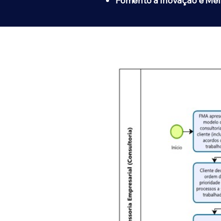
Fomento a Inovação e Mel
Fluxo de atu